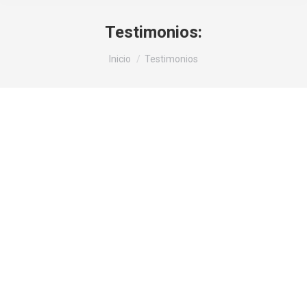
Testimonios:
Estás aquí:
Inicio
Testimonios
Vursus, enim et luctus hendre. Cras justo non justo
venenatis element sed dui metus. Ut lobortis nisl
at semper tellus tincida lorem ipsum dolor amet…
leer más
Miriam Orange
photographer