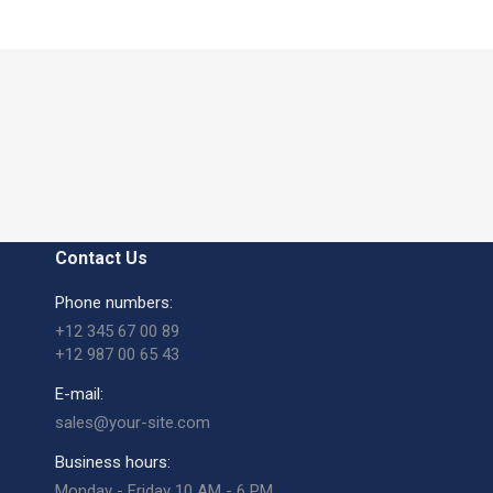
Contact Us
Phone numbers:
+12 345 67 00 89
+12 987 00 65 43
E-mail:
sales@your-site.com
Business hours:
Monday - Friday 10 AM - 6 PM